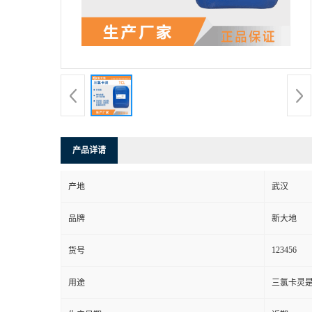
产品详请
产地
武汉
品牌
新大地
123456
货号
用途
三氯卡灵