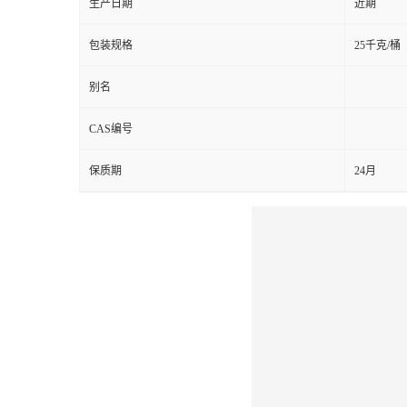
生产日期
近期
包装规格
25千克/桶
别名
CAS编号
保质期
24月