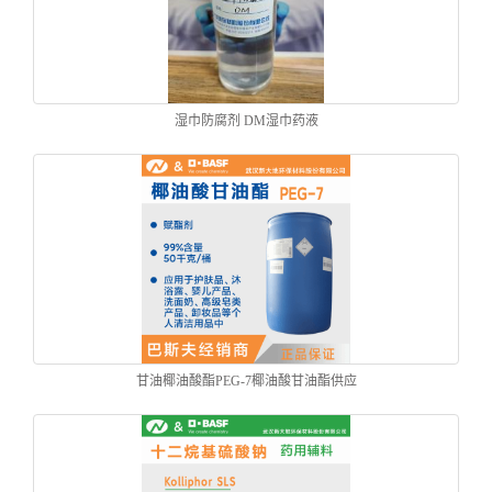
湿巾防腐剂 DM湿巾药液
甘油椰油酸酯PEG-7椰油酸甘油酯供应