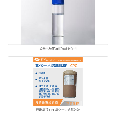
乙基己基甘油化妆品保湿剂
西吡氯铵 CPC氯化十六烷基吡啶