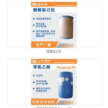
醋酸氯己定